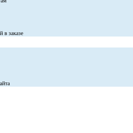
гам
 в заказе
айта