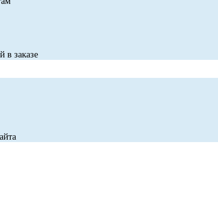
гам
 в заказе
айта