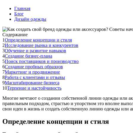
Главная
Блог
Дизайн одежды
Содержание
1
Определение концепции и стиля
2
Исследование рынка и конкурентов
3
Обучение и развитие навыков
4
Создание бизнес-плана
5
Поиск поставщиков и производство
6
Создание пробных образцов
7
Маркетинг и продвижение
8
Работа с клиентами и отзывы
9
Масштабирование бизнеса
10
Терпение и настойчивость
Многие мечтают о создании собственной линии одежды или акс
правильным подходом, страстью и упорством это вполне выпо
свои идеи в жизнь и создать собственную линию одежды или а
Определение концепции и стиля