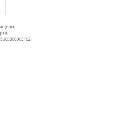
щищены.
рта
.
9665800005102.