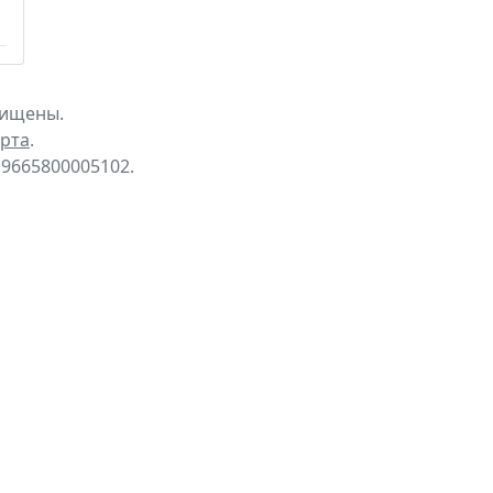
щищены.
рта
.
9665800005102.